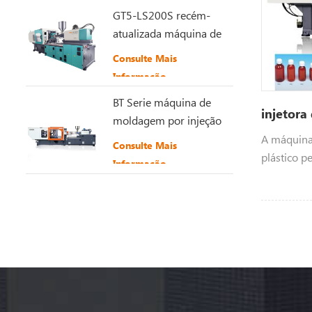
GT5-LS200S recém-
atualizada máquina de
moldagem por injeção
Consulte Mais
de plástico
Informação
BT Serie máquina de
injetora
moldagem por injeção
de plástico de alta
A máquina
Consulte Mais
velocidade
plástico p
Informação
de pré-for
indústria 
embalagens
cosmética, 