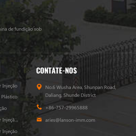
ina de fundição sob
CONTATE-NOS
 Injeção
No.6 Wusha Area, Shunpan Road,
Daliang, Shunde District
Plástico
+86-757-29965888
ção
Máquina De Moldagem Por Injeção De Plástico
aries@lanson-imm.com
 Injeção