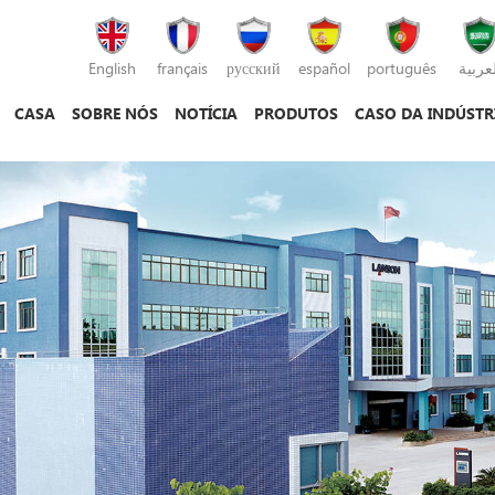
English
français
русский
español
português
لعربية
CASA
SOBRE NÓS
NOTÍCIA
PRODUTOS
CASO DA INDÚSTR
máquina de moldagem por injeção
máquina de fundição sob pressão