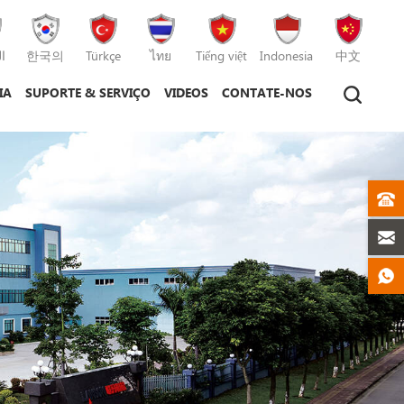
ا
한국의
Türkçe
ไทย
Tiếng việt
Indonesia
中文
IA
SUPORTE & SERVIÇO
VIDEOS
CONTATE-NOS
máquina de moldagem por injeção
máquina de fundição sob pressão
máquina de fundição sob pressão