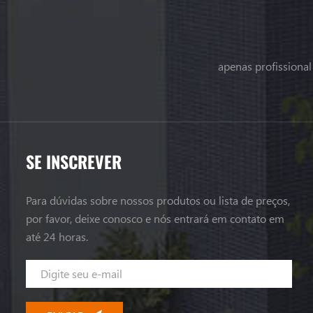
apenas profissiona
SE INSCREVER
Para dúvidas sobre nossos produtos ou lista de preços,
por favor, deixe conosco e nós entrará em contato em
até 24 horas.