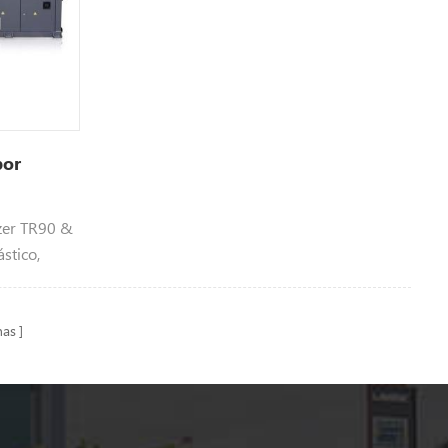
por
0
zer TR90 &
stico,
culos de sol
nas