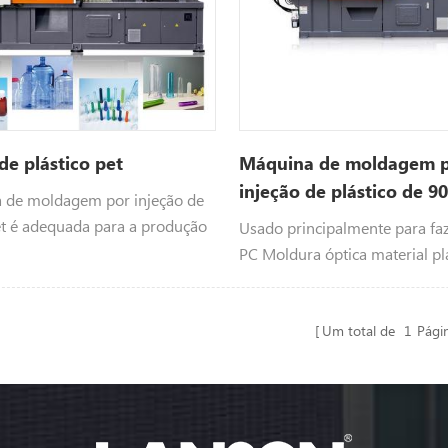
 de plástico pet
Máquina de moldagem 
injeção de plástico de 9
 de moldagem por injeção de
toneladas
et é adequada para a produção
Usado principalmente para fa
mas aplicadas em garrafas,
PC Moldura óptica material plá
de bebidas, indústria de
óculos, armações de óculos, ó
 de alimentos e indústria
etc.
Um total de
1
Pági