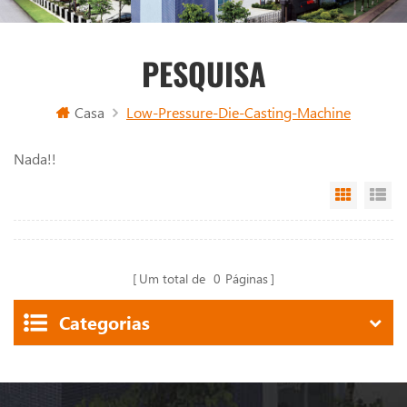
PESQUISA
Casa
Low-Pressure-Die-Casting-Machine
Nada!!
Grid Vi
Li
Um total de
0
Páginas
Categorias