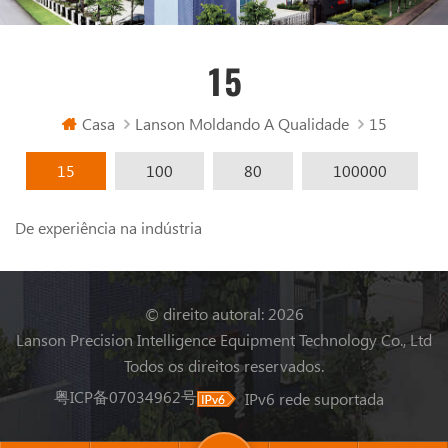
15
Casa
Lanson Moldando A Qualidade
15
15
100
80
100000
De experiência na indústria
© direito autoral: 2026
Lanson Precision Intelligence Equipment Technology Co., Ltd
Todos os direitos reservados.
粤ICP备07034962号
IPv6 rede suportada